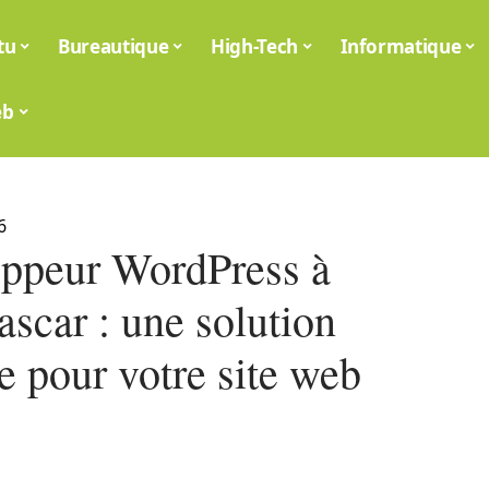
tu
Bureautique
High-Tech
Informatique
eb
6
ppeur WordPress à
scar : une solution
e pour votre site web