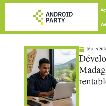
Ac
W
26 juin 202
Dévelo
Madaga
rentabl