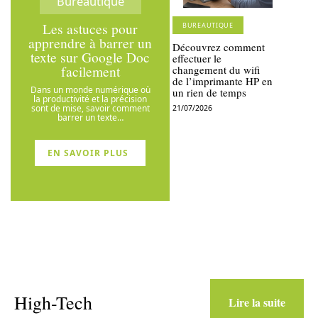
Bureautique
Les astuces pour
BUREAUTIQUE
apprendre à barrer un
Découvrez comment
texte sur Google Doc
effectuer le
facilement
changement du wifi
de l’imprimante HP en
Dans un monde numérique où
un rien de temps
la productivité et la précision
sont de mise, savoir comment
21/07/2026
barrer un texte
…
EN SAVOIR PLUS
High-Tech
Lire la suite