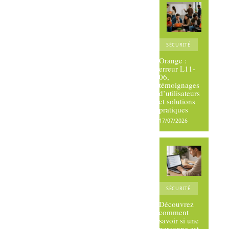
SÉCURITÉ
Orange :
erreur L11-
06,
témoignages
d’utilisateurs
et solutions
pratiques
17/07/2026
SÉCURITÉ
Découvrez
comment
savoir si une
personne est