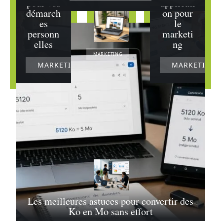
pour vos
applicati
démarch
on pour
es
le
personn
marketi
elles
ng
MARKETING
MARKETING
MARKETING
Les
meilleures
astuces pour
optimiser
votre
utilisation de
l’application
Instagram PC
27/07/2026
Les meilleures astuces pour convertir des
MARKETING
Ko en Mo sans effort
Découvrez