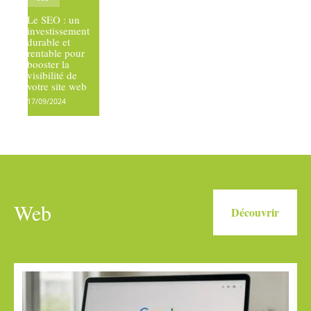
Le SEO : un
investissement
durable et
rentable pour
booster la
visibilité de
votre site web
17/09/2024
Web
Découvrir