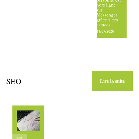
hors ligne
sur
Messenger
grâce à ces
astuces
11/07/2026
SEO
Lire la suite
SEO