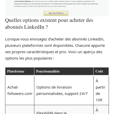
Quelles options existent pour acheter des
abonnés LinkedIn ?
Lorsque vous envisagez d’acheter des abonnés LinkedIn,
plusieurs plateformes sont disponibles. Chacune apporte
ses propres caractéristiques et prix. Voici un aperçu des
options les plus populaires :
Plateforme
Fonctionnalités
Coût
À
Achat-
Options de livraison
partir
followers.com
personnalisées, support 24/7
de
10€
À
Flexibilité dans le