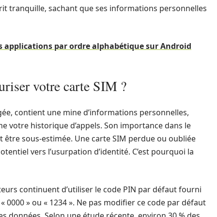
prit tranquille, sachant que ses informations personnelles
es applications par ordre alphabétique sur Android
curiser votre carte SIM ?
igée, contient une mine d’informations personnelles,
me votre historique d’appels. Son importance dans le
it être sous-estimée. Une carte SIM perdue ou oubliée
entiel vers l’usurpation d’identité. C’est pourquoi la
eurs continuent d’utiliser le code PIN par défaut fourni
t « 0000 » ou « 1234 ». Ne pas modifier ce code par défaut
des données. Selon une étude récente, environ 30 % des