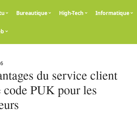
tu
Bureautique
High-Tech
Informatique
eb
26
ntages du service client
 code PUK pour les
teurs