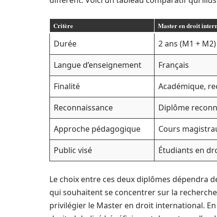
diffèrent. Voici un tableau comparatif qui illus
Critère
Master en droit inter
Durée
2 ans (M1 + M2)
Langue d’enseignement
Français
Finalité
Académique, re
Reconnaissance
Diplôme reconnu
Approche pédagogique
Cours magistrau
Public visé
Étudiants en dro
Le choix entre ces deux diplômes dépendra de
qui souhaitent se concentrer sur la recherch
privilégier le Master en droit international. E