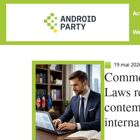
Ac
W
19 mai 202
Commen
Laws r
contem
interna