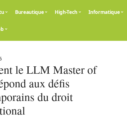
tu
Bureautique
High-Tech
Informatique
eb
6
t le LLM Master of
épond aux défis
porains du droit
tional