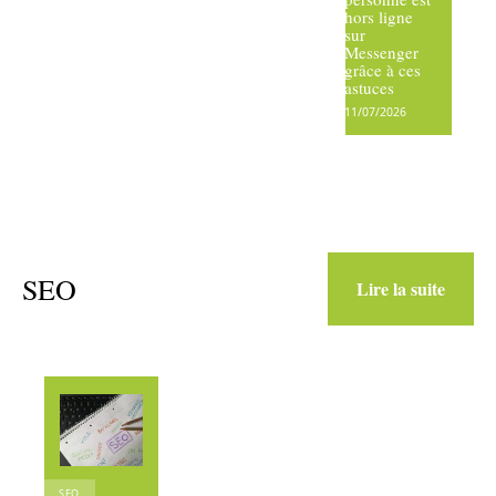
hors ligne
sur
Messenger
grâce à ces
astuces
11/07/2026
SEO
Lire la suite
SEO