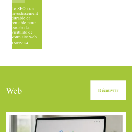
Le SEO : un
investissement
durable et
rentable pour
booster la
visibilité de
votre site web
17/09/2024
Web
Découvrir