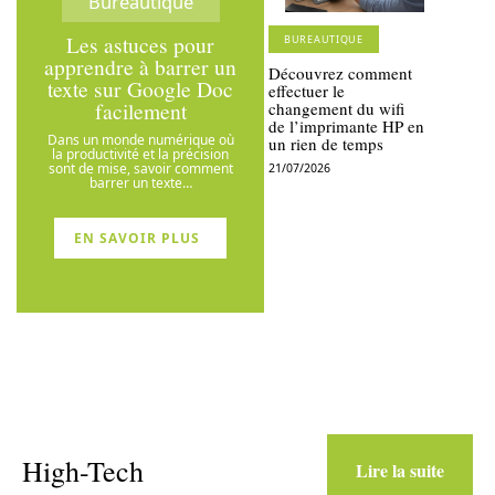
Bureautique
Les astuces pour
BUREAUTIQUE
apprendre à barrer un
Découvrez comment
texte sur Google Doc
effectuer le
facilement
changement du wifi
de l’imprimante HP en
Dans un monde numérique où
un rien de temps
la productivité et la précision
sont de mise, savoir comment
21/07/2026
barrer un texte
…
EN SAVOIR PLUS
High-Tech
Lire la suite