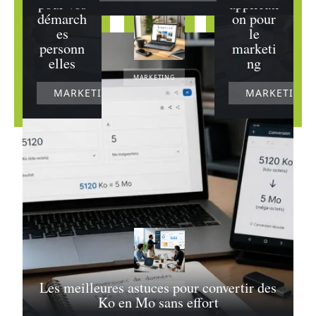
pour vos
applicati
démarch
on pour
es
le
personn
marketi
elles
ng
MARKETING
MARKETING
MARKETING
Les
meilleures
astuces pour
optimiser
votre
utilisation de
l’application
Instagram PC
27/07/2026
Les meilleures astuces pour convertir des
MARKETING
Ko en Mo sans effort
Découvrez