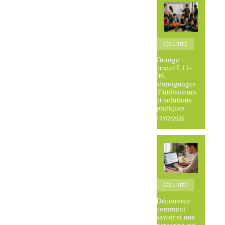
SÉCURITÉ
Orange :
erreur L11-
06,
témoignages
d’utilisateurs
et solutions
pratiques
17/07/2026
SÉCURITÉ
Découvrez
comment
savoir si une
personne est