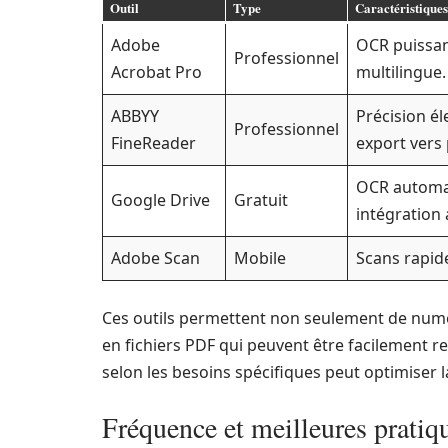
Outil
Type
Caractéristiques
Adobe
OCR puissan
Professionnel
Acrobat Pro
multilingue.
ABBYY
Précision é
Professionnel
FineReader
export vers 
OCR automati
Google Drive
Gratuit
intégration
Adobe Scan
Mobile
Scans rapid
Ces outils permettent non seulement de numé
en fichiers PDF qui peuvent être facilement re
selon les besoins spécifiques peut optimiser 
Fréquence et meilleures pratiq