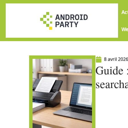
Ac
W
8 avril 202
Guide 
search