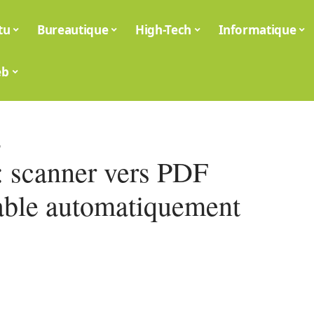
tu
Bureautique
High-Tech
Informatique
eb
6
: scanner vers PDF
able automatiquement