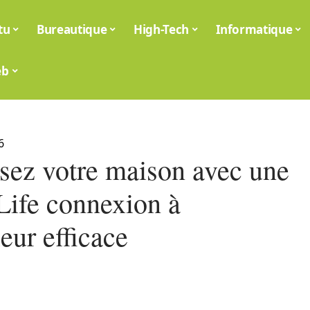
tu
Bureautique
High-Tech
Informatique
eb
6
sez votre maison avec une
Life connexion à
ieur efficace