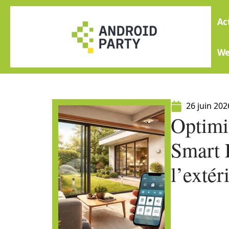
Ac
W
26 juin 202
Optimi
Smart 
l’extér