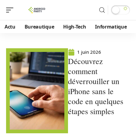
Actu
Bureautique
High-Tech
Informatique
1 juin 2026
Découvrez
comment
déverrouiller un
iPhone sans le
code en quelques
étapes simples