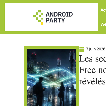
Ac
W
7 juin 2026
Les sec
Free no
révélés