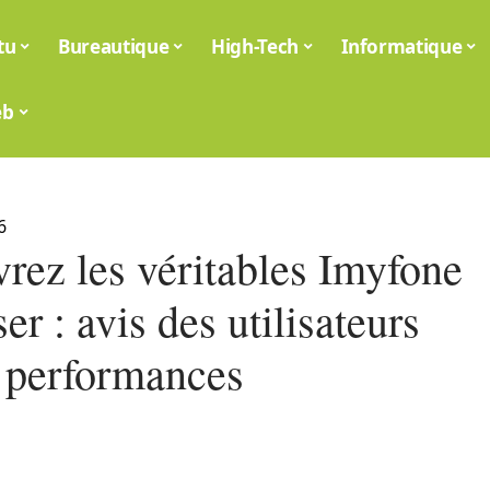
tu
Bureautique
High-Tech
Informatique
eb
6
rez les véritables Imyfone
er : avis des utilisateurs
s performances