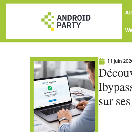
Ac
W
11 juin 202
Découv
Ibypass
sur se