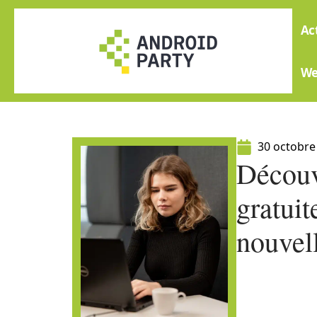
Ac
W
30 octobre
Découv
gratui
nouvel